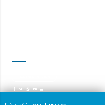
690 09 78 00
EMAIL
info@drjosearchidonatraumatologo.com
Concertar
Citas
MÁS INFORMACIÓN
© Dr. Jose S. Archidona – Traumatólogo